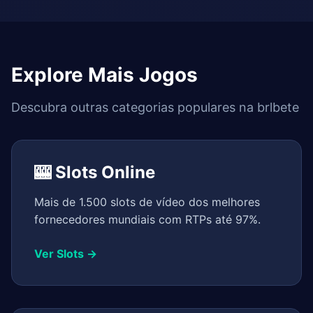
Explore Mais Jogos
Descubra outras categorias populares na brlbete
🎰 Slots Online
Mais de 1.500 slots de vídeo dos melhores
fornecedores mundiais com RTPs até 97%.
Ver Slots →