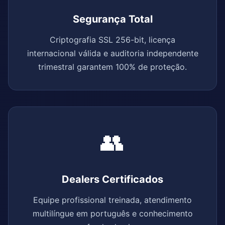
Segurança Total
Criptografia SSL 256-bit, licença
internacional válida e auditoria independente
trimestral garantem 100% de proteção.
👥
Dealers Certificados
Equipe profissional treinada, atendimento
multilíngue em português e conhecimento