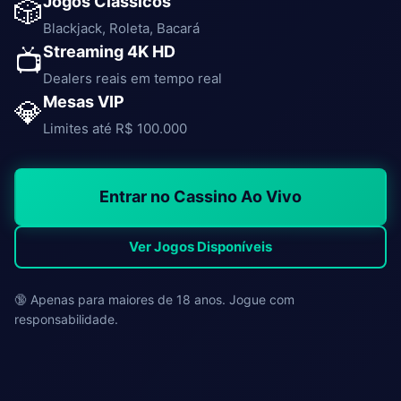
Jogos Clássicos
🎲
Blackjack, Roleta, Bacará
Streaming 4K HD
📺
Dealers reais em tempo real
Mesas VIP
💎
Limites até R$ 100.000
Entrar no Cassino Ao Vivo
Ver Jogos Disponíveis
🔞 Apenas para maiores de 18 anos. Jogue com
responsabilidade.