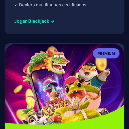
✓ Dealers multilíngues certificados
Jogar Blackjack →
PREMIUM