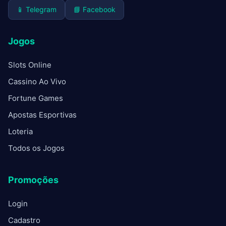
📱 Telegram
📘 Facebook
Jogos
Slots Online
Cassino Ao Vivo
Fortune Games
Apostas Esportivas
Loteria
Todos os Jogos
Promoções
Login
Cadastro