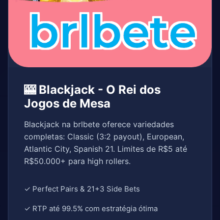
🎰 Blackjack - O Rei dos
Jogos de Mesa
Blackjack na brlbete oferece variedades
completas: Classic (3:2 payout), European,
Atlantic City, Spanish 21. Limites de R$5 até
R$50.000+ para high rollers.
✓ Perfect Pairs & 21+3 Side Bets
✓ RTP até 99.5% com estratégia ótima