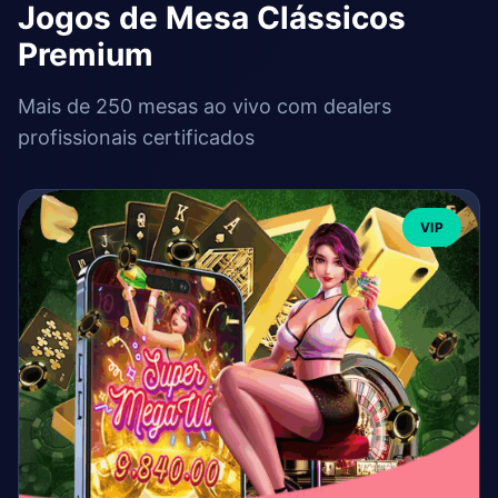
Jogos de Mesa Clássicos
Premium
Mais de 250 mesas ao vivo com dealers
profissionais certificados
VIP