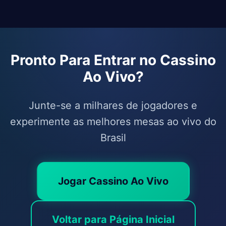
Pronto Para Entrar no Cassino
Ao Vivo?
Junte-se a milhares de jogadores e
experimente as melhores mesas ao vivo do
Brasil
Jogar Cassino Ao Vivo
Voltar para Página Inicial