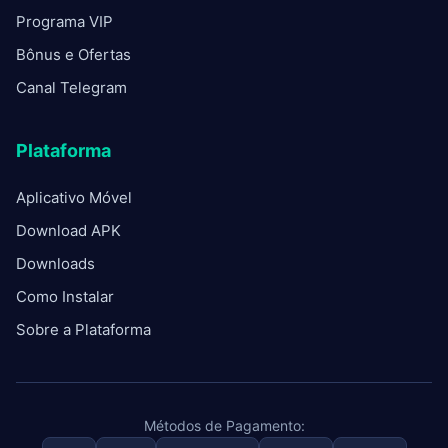
Programa VIP
Bônus e Ofertas
Canal Telegram
Plataforma
Aplicativo Móvel
Download APK
Downloads
Como Instalar
Sobre a Plataforma
Métodos de Pagamento: