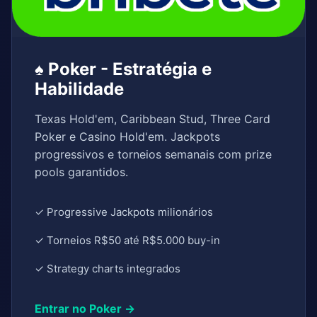
♠️ Poker - Estratégia e
Habilidade
Texas Hold'em, Caribbean Stud, Three Card
Poker e Casino Hold'em. Jackpots
progressivos e torneios semanais com prize
pools garantidos.
✓ Progressive Jackpots milionários
✓ Torneios R$50 até R$5.000 buy-in
✓ Strategy charts integrados
Entrar no Poker →